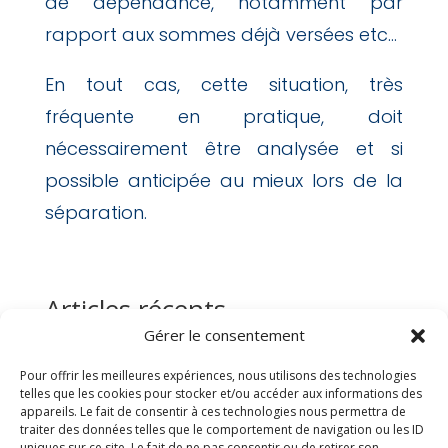
de dépendance, notamment par
rapport aux sommes déjà versées etc…
En tout cas, cette situation, très
fréquente en pratique, doit
nécessairement être analysée et si
possible anticipée au mieux lors de la
séparation.
Articles récents
Gérer le consentement
L’enfant majeur peut-il réclamer directement une
pension alimentaire à son père ou sa mère ?
Pour offrir les meilleures expériences, nous utilisons des technologies
telles que les cookies pour stocker et/ou accéder aux informations des
Les grands-parents ont-ils toujours le droit de voir
appareils. Le fait de consentir à ces technologies nous permettra de
leurs petits-enfants ?
traiter des données telles que le comportement de navigation ou les ID
uniques sur ce site. Le fait de ne pas consentir ou de retirer son